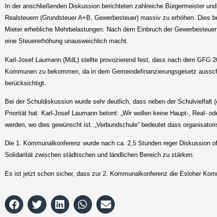
In der anschließenden Diskussion berichteten zahlreiche Bürgermeister u
Realsteuern (Grundsteuer A+B, Gewerbesteuer) massiv zu erhöhen. Dies bed
Mieter erhebliche Mehrbelastungen. Nach dem Einbruch der Gewerbesteuer 2
eine Steuererhöhung unausweichlich macht.
Karl-Josef Laumann (MdL) stellte provozierend fest, dass nach dem GFG 20
Kommunen zu bekommen, da in dem Gemeindefinanzierungsgesetz ausschließl
berücksichtigt.
Bei der Schuldiskussion wurde sehr deutlich, dass neben der Schulvielfalt (o
Priorität hat. Karl-Josef Laumann betont: „Wir wollen keine Haupt-, Real- o
werden, wo dies gewünscht ist. „Verbundschule“ bedeutet dass organisato
Die 1. Kommunalkonferenz wurde nach ca. 2,5 Stunden reger Diskussion off
Solidarität zwischen städtischen und ländlichen Bereich zu stärken.
Es ist jetzt schon sicher, dass zur 2. Kommunalkonferenz die Esloher Komm