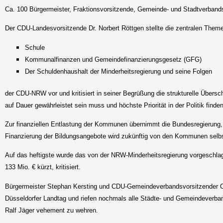
Ca. 100 Bürgermeister, Fraktionsvorsitzende, Gemeinde- und Stadtverbandsv
Der CDU-Landesvorsitzende Dr. Norbert Röttgen stellte die zentralen Them
Schule
Kommunalfinanzen und Gemeindefinanzierungsgesetz (GFG)
Der Schuldenhaushalt der Minderheitsregierung und seine Folgen
der CDU-NRW vor und kritisiert in seiner Begrüßung die strukturelle Übe
auf Dauer gewährleistet sein muss und höchste Priorität in der Politik finden
Zur finanziellen Entlastung der Kommunen übernimmt die Bundesregierung, a
Finanzierung der Bildungsangebote wird zukünftig von den Kommunen selbst
Auf das heftigste wurde das von der NRW-Minderheitsregierung vorgesch
133 Mio. € kürzt, kritisiert.
Bürgermeister Stephan Kersting und CDU-Gemeindeverbandsvorsitzender Ch
Düsseldorfer Landtag und riefen nochmals alle Städte- und Gemeindeverban
Ralf Jäger vehement zu wehren.