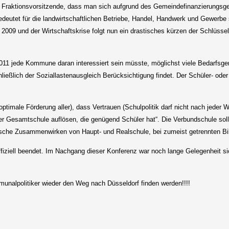
nd Fraktionsvorsitzende, dass man sich aufgrund des Gemeindefinanzierungs
eutet für die landwirtschaftlichen Betriebe, Handel, Handwerk und Gewerbe 
009 und der Wirtschaftskrise folgt nun ein drastisches kürzen der Schlüss
11 jede Kommune daran interessiert sein müsste, möglichst viele Bedarfsgem
ich der Soziallastenausgleich Berücksichtigung findet. Der Schüler- oder 
ptimale Förderung aller), dass Vertrauen (Schulpolitik darf nicht nach jeder W
der Gesamtschule auflösen, die genügend Schüler hat“. Die Verbundschule soll 
rische Zusammenwirken von Haupt- und Realschule, bei zumeist getrennten B
iziell beendet. Im Nachgang dieser Konferenz war noch lange Gelegenheit s
unalpolitiker wieder den Weg nach Düsseldorf finden werden!!!!