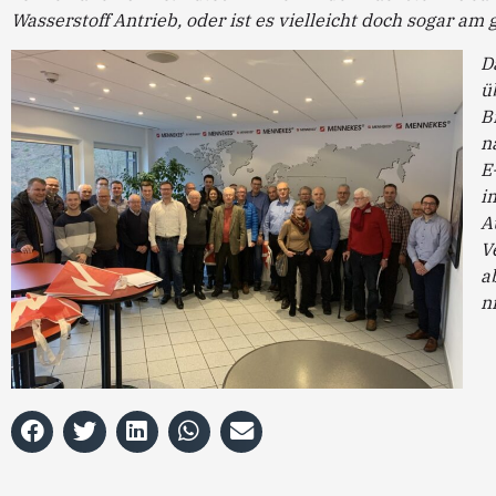
Wasserstoff Antrieb, oder ist es vielleicht doch sogar am 
D
ü
B
n
E
i
A
V
a
n