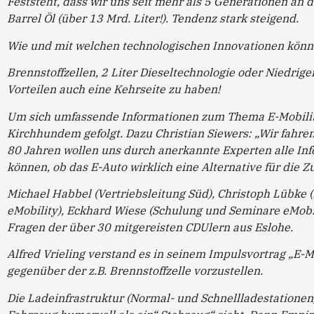
Feststeht, dass wir uns seit mehr als 5 Generationen an 
Barrel Öl (über 13 Mrd. Liter!). Tendenz stark steigend.
Wie und mit welchen technologischen Innovationen kön
Brennstoffzellen, 2 Liter Dieseltechnologie oder Niedrige
Vorteilen auch eine Kehrseite zu haben!
Um sich umfassende Informationen zum Thema E-Mobilitä
Kirchhundem gefolgt. Dazu Christian Siewers: „Wir fah
80 Jahren wollen uns durch anerkannte Experten alle In
können, ob das E-Auto wirklich eine Alternative für die Zu
Michael Habbel (Vertriebsleitung Süd), Christoph Lübke (
eMobility), Eckhard Wiese (Schulung und Seminare eMobil
Fragen der über 30 mitgereisten CDUlern aus Eslohe.
Alfred Vrieling verstand es in seinem Impulsvortrag „E-Mo
gegenüber der z.B. Brennstoffzelle vorzustellen.
Die Ladeinfrastruktur (Normal- und Schnellladestationen) 