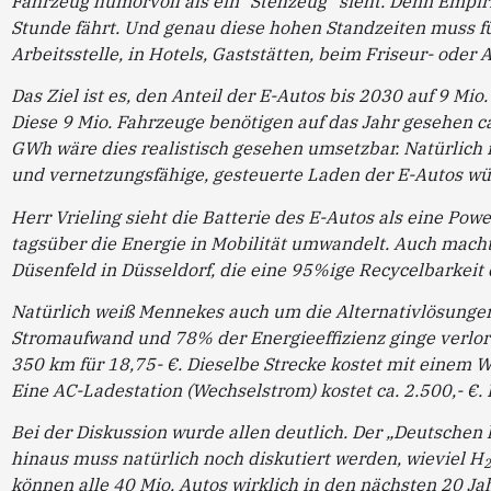
Fahrzeug humorvoll als ein“ Stehzeug“ sieht. Denn Empir
Stunde fährt. Und genau diese hohen Standzeiten muss fü
Arbeitsstelle, in Hotels, Gaststätten, beim Friseur- oder 
Das Ziel ist es, den Anteil der E-Autos bis 2030 auf 9 Mi
Diese 9 Mio. Fahrzeuge benötigen auf das Jahr gesehen
GWh wäre dies realistisch gesehen umsetzbar. Natürlich n
und vernetzungsfähige, gesteuerte Laden der E-Autos wü
Herr Vrieling sieht die Batterie des E-Autos als eine Po
tagsüber die Energie in Mobilität umwandelt. Auch macht
Düsenfeld in Düsseldorf, die eine 95%ige Recycelbarkeit
Natürlich weiß Mennekes auch um die Alternativlösungen 
Stromaufwand und 78% der Energieeffizienz ginge verloren
350 km für 18,75- €. Dieselbe Strecke kostet mit einem W
Eine AC-Ladestation (Wechselstrom) kostet ca. 2.500,- €. E
Bei der Diskussion wurde allen deutlich. Der „Deutschen 
hinaus muss natürlich noch diskutiert werden, wieviel H
2
können alle 40 Mio. Autos wirklich in den nächsten 20 Ja