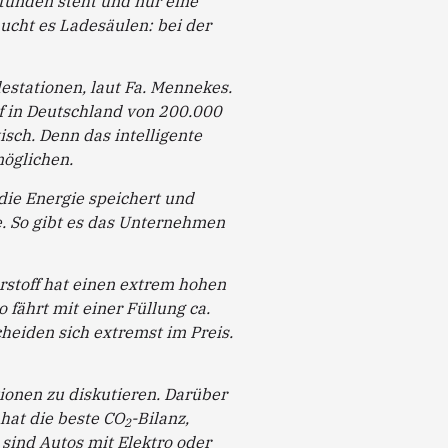
Stunden steht und nur eine
ucht es Ladesäulen: bei der
destationen, laut Fa. Mennekes.
f in Deutschland von 200.000
isch. Denn das intelligente
möglichen.
die Energie speichert und
e. So gibt es das Unternehmen
rstoff hat einen extrem hohen
 fährt mit einer Füllung ca.
heiden sich extremst im Preis.
tionen zu diskutieren. Darüber
hat die beste CO
-Bilanz,
2
 sind Autos mit Elektro oder