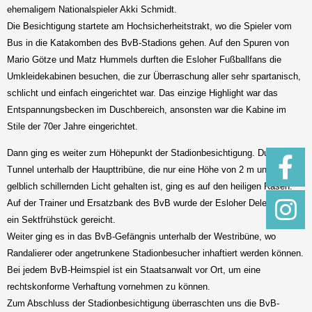
ehemaligem Nationalspieler Akki Schmidt.
Die Besichtigung startete am Hochsicherheitstrakt, wo die Spieler vom
Bus in die Katakomben des BvB-Stadions gehen. Auf den Spuren von
Mario Götze und Matz Hummels durften die Esloher Fußballfans die
Umkleidekabinen besuchen, die zur Überraschung aller sehr spartanisch,
schlicht und einfach eingerichtet war. Das einzige Highlight war das
Entspannungsbecken im Duschbereich, ansonsten war die Kabine im
Stile der 70er Jahre eingerichtet.
Dann ging es weiter zum Höhepunkt der Stadionbesichtigung. Durch den
Tunnel unterhalb der Haupttribüne, die nur eine Höhe von 2 m und im
gelblich schillernden Licht gehalten ist, ging es auf den heiligen Rasen.
Auf der Trainer und Ersatzbank des BvB wurde der Esloher Delegation
ein Sektfrühstück gereicht.
Weiter ging es in das BvB-Gefängnis unterhalb der Westribüne, wo
Randalierer oder angetrunkene Stadionbesucher inhaftiert werden können.
Bei jedem BvB-Heimspiel ist ein Staatsanwalt vor Ort, um eine
rechtskonforme Verhaftung vornehmen zu können.
Zum Abschluss der Stadionbesichtigung überraschten uns die BvB-